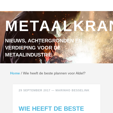
Ga naar inhoud
MENU
METAALKRA
NIEUWS, ACHTERGRONDEN EN
VERDIEPING VOOR DE
METAALINDUSTRIE
Home
/
Wie heeft de beste plannen voor Aldel?
29 SEPTEMBER 2017
—
MARINHO BESSELINK
WIE HEEFT DE BESTE