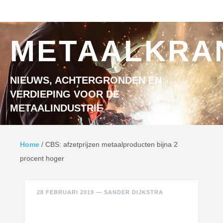
Ga naar inhoud
MENU
METAALKRA
NIEUWS, ACHTERGRONDEN EN
VERDIEPING VOOR DE
METAALINDUSTRIE
Home
/
CBS: afzetprijzen metaalproducten bijna 2
procent hoger
28 FEBRUARI 2019
—
SANDER DIJKSTRA