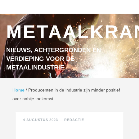
Ga naar inhoud
MENU
METAALKRA
NIEUWS, ACHTERGRONDEN EN
VERDIEPING VOOR DE
METAALINDUSTRIE
Home
/
Producenten in de industrie zijn minder positief
over nabije toekomst
4 AUGUSTUS 2023
—
REDACTIE