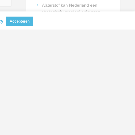
Waterstof kan Nederland een
strategisch voordeel opleveren
EU zet in op lagere Amerikaanse
cy
Accepteren
importheffingen voor aluminium en
staal
Technische mbo-opleidingen
dreigen verder onder druk te
komen
Technische sector vraagt kabinet
om duidelijke keuzes voor
talentontwikkeling
NIEUWSBRIEF INSCHRIJVING
Schrijf je in en blijf op de hoogte
van actualiteiten uit de
metaalbranche.