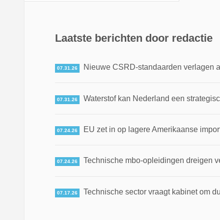
Laatste berichten door redactie
Nieuwe CSRD-standaarden verlagen adm
07.31.26
Waterstof kan Nederland een strategis
07.31.26
EU zet in op lagere Amerikaanse impor
07.24.26
Technische mbo-opleidingen dreigen v
07.24.26
Technische sector vraagt kabinet om du
07.17.26