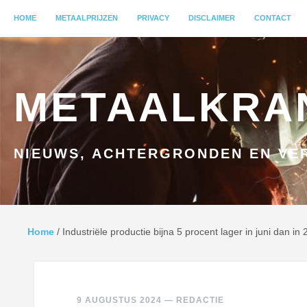
MENU
HOME
GA NAAR INHOUD
METAALPRIJZEN
PRIVACY
DISCLAIMER
CONTACT
METAALKRA
NIEUWS, ACHTERGRONDEN EN VER
Home
/
Industriële productie bijna 5 procent lager in juni dan in
9 AUGUSTUS 2024
—
REDACTIE