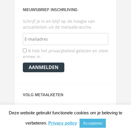
NIEUWSBRIEF INSCHRIJVING
Schrijf je in en blijf op de hoogte van
actualiteiten uit de metaalbranche.
Ik heb het privacybeleid gelezen en stem
ermee in.
VOLG METAALKETEN
Deze website gebruikt functionele cookies om je beleving te
verbeteren.
Privacy policy
Accepteren
© 2026
METAALKRANT
|
NIEUWS, ACHTERGRONDEN EN VERDIEPING VOOR DE