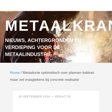
Ga naar inhoud
MENU
METAALKRA
NIEUWS, ACHTERGRONDEN EN
VERDIEPING VOOR DE
METAALINDUSTRIE
Home
/
Metaalunie optimistisch over plannen kabinet
maar zet vraagtekens bij concrete realisatie
20 SEPTEMBER 2024
—
REDACTIE