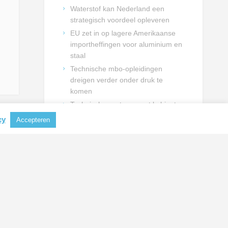
Waterstof kan Nederland een
strategisch voordeel opleveren
EU zet in op lagere Amerikaanse
importheffingen voor aluminium en
staal
Technische mbo-opleidingen
dreigen verder onder druk te
komen
Technische sector vraagt kabinet
om duidelijke keuzes voor
cy
Accepteren
talentontwikkeling
NIEUWSBRIEF INSCHRIJVING
Schrijf je in en blijf op de hoogte
van actualiteiten uit de
metaalbranche.