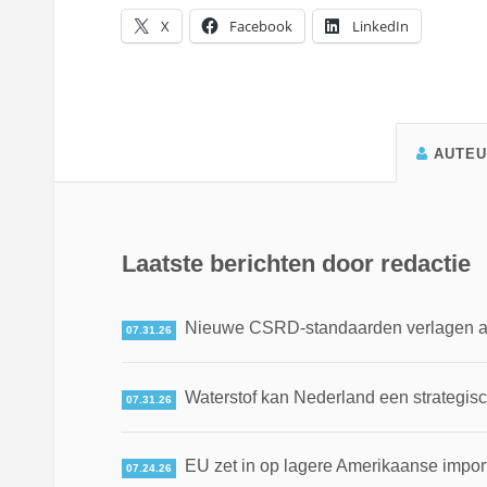
X
Facebook
LinkedIn
AUTE
Laatste berichten door redactie
Nieuwe CSRD-standaarden verlagen adm
07.31.26
Waterstof kan Nederland een strategis
07.31.26
EU zet in op lagere Amerikaanse impor
07.24.26