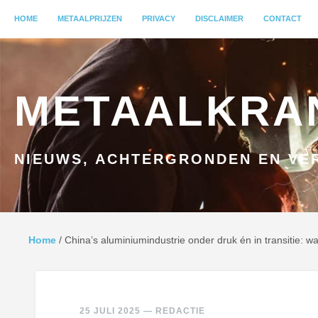
MENU
HOME
GA NAAR INHOUD
METAALPRIJZEN
PRIVACY
DISCLAIMER
CONTACT
METAALKRA
NIEUWS, ACHTERGRONDEN EN VER
Home
/
China’s aluminiumindustrie onder druk én in transitie: w
25 JULI 2025
—
REDACTIE