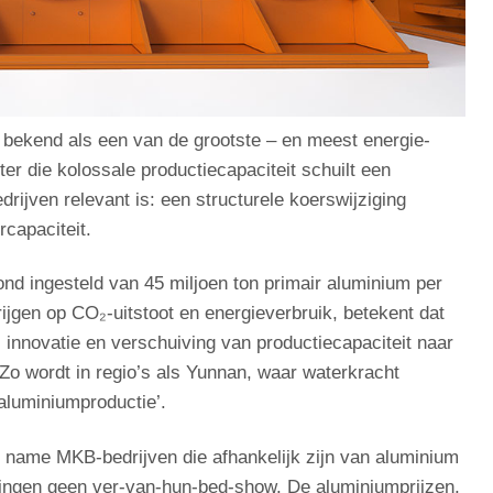
n bekend als een van de grootste – en meest energie-
ter die kolossale productiecapaciteit schuilt een
ijven relevant is: een structurele koerswijziging
capaciteit.
nd ingesteld van 45 miljoen ton primair aluminium per
rijgen op CO₂-uitstoot en energieverbruik, betekent dat
, innovatie en verschuiving van productiecapaciteit naar
o wordt in regio’s als Yunnan, waar waterkracht
 aluminiumproductie’.
 name MKB-bedrijven die afhankelijk zijn van aluminium
elingen geen ver-van-hun-bed-show. De aluminiumprijzen,