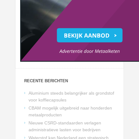
RECENTE BERICHTEN
Aluminium steeds belangrijker als grondstof
voor koffiecapsules
CBAM mogelijk uitgebreid naar honderden
metaalproducten
Nieuwe CSRD-standaarden verlagen
administratieve lasten voor bedrijven
Waterstof kan Nederland een strategisch