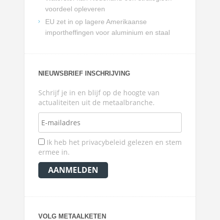
voordeel opleveren
EU zet in op lagere Amerikaanse
importheffingen voor aluminium en staal
NIEUWSBRIEF INSCHRIJVING
Schrijf je in en blijf op de hoogte van
actualiteiten uit de metaalbranche.
Ik heb het privacybeleid gelezen en stem
ermee in.
VOLG METAALKETEN