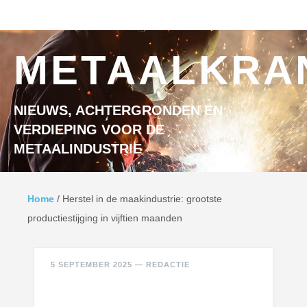
Ga naar inhoud
MENU
METAALKRA
NIEUWS, ACHTERGRONDEN EN
VERDIEPING VOOR DE
METAALINDUSTRIE
Home
/
Herstel in de maakindustrie: grootste
productiestijging in vijftien maanden
5 SEPTEMBER 2025
—
REDACTIE