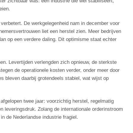
ker zichtbaar was: een industrie die wel stabiliseert,
eien.
g verbetert. De werkgelegenheid nam in december voor
nemersvertrouwen liet een herstel zien. Meer bedrijven
an op een verdere daling. Dit optimisme staat echter
en. Levertijden verlengden zich opnieuw, de sterkste
 stegen de operationele kosten verder, onder meer door
 bleven daarbij grotendeels stabiel, wat wijst op
 afgelopen twee jaar: voorzichtig herstel, regelmatig
 leveringsdruk. Zolang de internationale orderinstroom
i in de Nederlandse industrie fragiel.