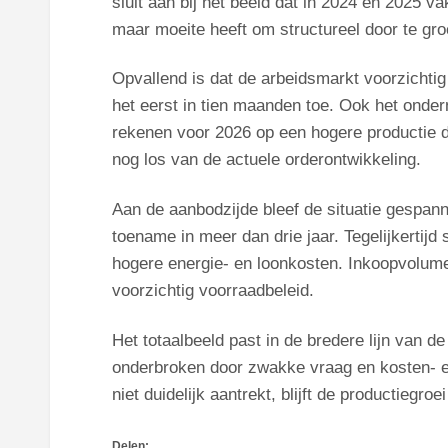
sluit aan bij het beeld dat in 2024 en 2025 va
maar moeite heeft om structureel door te gro
Opvallend is dat de arbeidsmarkt voorzichti
het eerst in tien maanden toe. Ook het onder
rekenen voor 2026 op een hogere productie d
nog los van de actuele orderontwikkeling.
Aan de aanbodzijde bleef de situatie gespann
toename in meer dan drie jaar. Tegelijkertijd
hogere energie- en loonkosten. Inkoopvolumes
voorzichtig voorraadbeleid.
Het totaalbeeld past in de bredere lijn van de
onderbroken door zwakke vraag en kosten- en
niet duidelijk aantrekt, blijft de productiegroe
Delen: