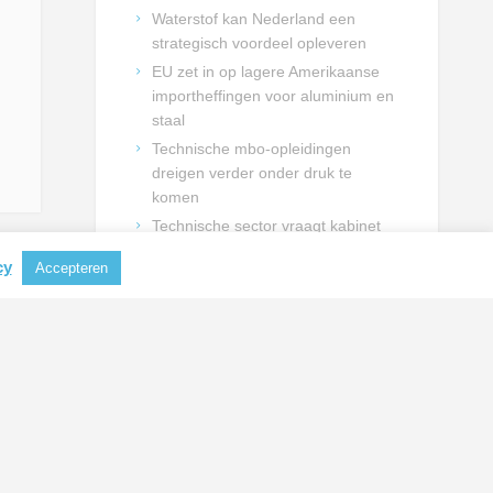
Waterstof kan Nederland een
strategisch voordeel opleveren
EU zet in op lagere Amerikaanse
importheffingen voor aluminium en
staal
Technische mbo-opleidingen
dreigen verder onder druk te
komen
Technische sector vraagt kabinet
om duidelijke keuzes voor
cy
Accepteren
talentontwikkeling
NIEUWSBRIEF INSCHRIJVING
Schrijf je in en blijf op de hoogte
van actualiteiten uit de
metaalbranche.