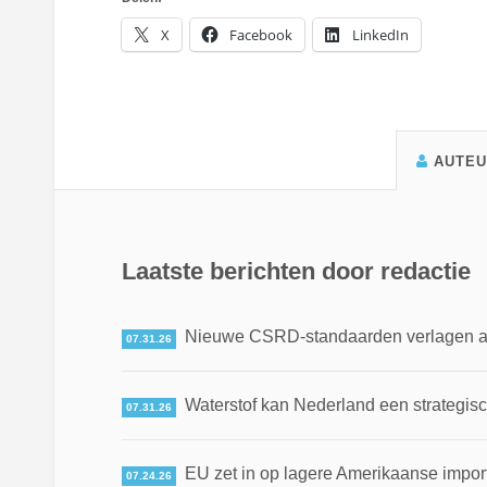
X
Facebook
LinkedIn
AUTE
Laatste berichten door redactie
Nieuwe CSRD-standaarden verlagen adm
07.31.26
Waterstof kan Nederland een strategis
07.31.26
EU zet in op lagere Amerikaanse impor
07.24.26