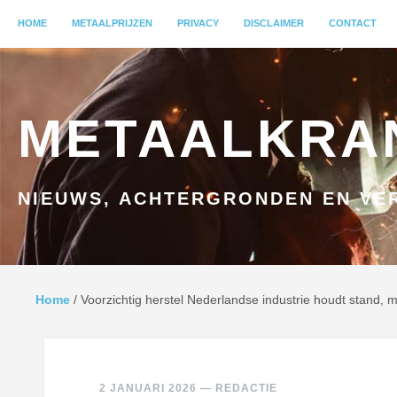
MENU
HOME
GA NAAR INHOUD
METAALPRIJZEN
PRIVACY
DISCLAIMER
CONTACT
METAALKRA
NIEUWS, ACHTERGRONDEN EN VER
Home
/
Voorzichtig herstel Nederlandse industrie houdt stand, m
2 JANUARI 2026
—
REDACTIE