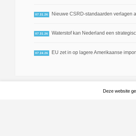
Nieuwe CSRD-standaarden verlagen adm
07.31.26
Waterstof kan Nederland een strategis
07.31.26
EU zet in op lagere Amerikaanse impor
07.24.26
Deze website geb