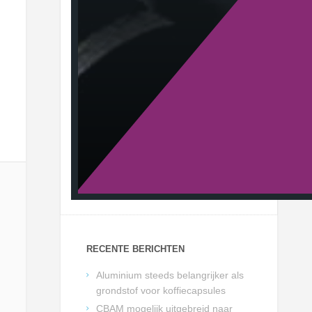
RECENTE BERICHTEN
Aluminium steeds belangrijker als
grondstof voor koffiecapsules
CBAM mogelijk uitgebreid naar