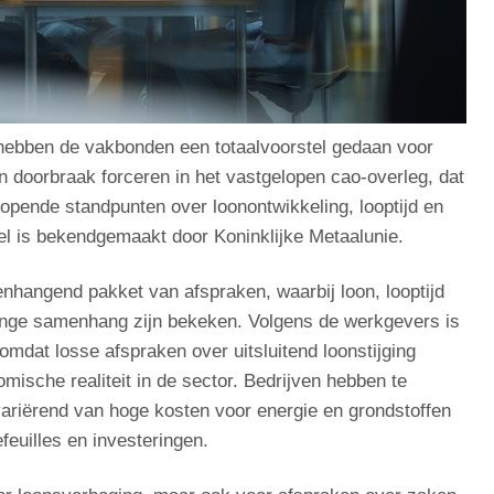
hebben de vakbonden een totaalvoorstel gedaan voor
en doorbraak forceren in het vastgelopen cao-overleg, dat
lopende standpunten over loonontwikkeling, looptijd en
l is bekendgemaakt door Koninklijke Metaalunie.
nhangend pakket van afspraken, waarbij loon, looptijd
inge samenhang zijn bekeken. Volgens de werkgevers is
omdat losse afspraken over uitsluitend loonstijging
ische realiteit in de sector. Bedrijven hebben te
riërend van hoge kosten voor energie en grondstoffen
euilles en investeringen.