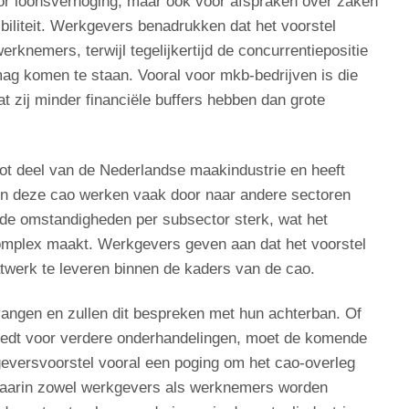
oor loonsverhoging, maar ook voor afspraken over zaken
ibiliteit. Werkgevers benadrukken dat het voorstel
knemers, terwijl tegelijkertijd de concurrentiepositie
mag komen te staan. Vooral voor mkb-bedrijven is die
 zij minder financiële buffers hebben dan grote
ot deel van de Nederlandse maakindustrie en heeft
n deze cao werken vaak door naar andere sectoren
en de omstandigheden per subsector sterk, wat het
omplex maakt. Werkgevers geven aan dat het voorstel
twerk te leveren binnen de kaders van de cao.
angen en zullen dit bespreken met hun achterban. Of
iedt voor verdere onderhandelingen, moet de komende
geversvoorstel vooral een poging om het cao-overleg
 waarin zowel werkgevers als werknemers worden