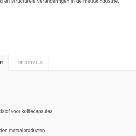
en structurele veranderingen in de metaalindustrie.
UR
DETAILS
dstof voor koffiecapsules
rden metaalproducten