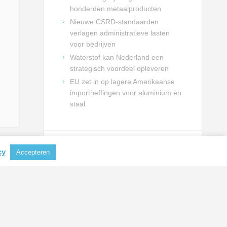
honderden metaalproducten
Nieuwe CSRD-standaarden
verlagen administratieve lasten
voor bedrijven
Waterstof kan Nederland een
strategisch voordeel opleveren
EU zet in op lagere Amerikaanse
importheffingen voor aluminium en
staal
cy
Accepteren
NIEUWSBRIEF INSCHRIJVING
Schrijf je in en blijf op de hoogte
van actualiteiten uit de
metaalbranche.