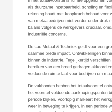
In het totaalvoorstel is ruimte opgenomen v
als duurzame inzetbaarheid, scholing en flex
rekening houdt met koopkrachtbehoud voor wer
van metaalbedrijven niet verder onder druk 
balans volgens de werkgevers cruciaal, omdat
industriële concerns.
De cao Metaal & Techniek geldt voor een gro
daarmee brede impact. Ontwikkelingen binne
binnen de industrie. Tegelijkertijd verschill
bereiken van een breed gedragen akkoord c
voldoende ruimte laat voor bedrijven om maa
De vakbonden hebben het totaalvoorstel ontv
het voorstel voldoende aanknopingspunten b
periode blijken. Voorlopig markeert het werk
weer in beweging te krijgen, in een periode