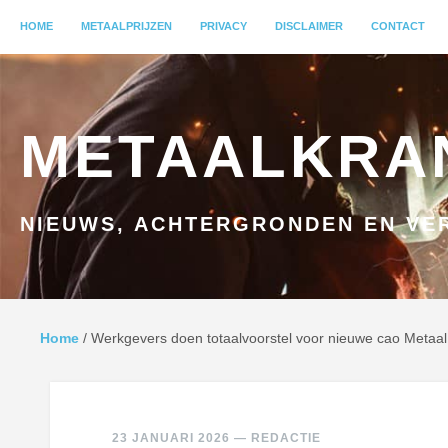
MENU
HOME
GA NAAR INHOUD
METAALPRIJZEN
PRIVACY
DISCLAIMER
CONTACT
METAALKRA
NIEUWS, ACHTERGRONDEN EN VER
Home
/
Werkgevers doen totaalvoorstel voor nieuwe cao Metaal
23 JANUARI 2026
—
REDACTIE