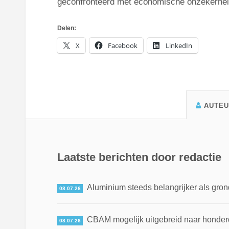
geconfronteerd met economische onzekerheid 
Delen:
X
Facebook
LinkedIn
AUTE
Laatste berichten door redactie
Aluminium steeds belangrijker als gron
08.07.26
CBAM mogelijk uitgebreid naar honde
08.07.26