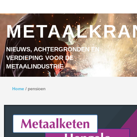
Ga naar inhoud
MENU
METAALKRA
NIEUWS, ACHTERGRONDEN EN
VERDIEPING VOOR DE
METAALINDUSTRIE
Home
/
pensioen