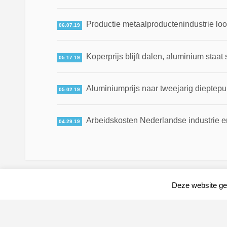
Productie metaalproductenindustrie loo
06.07.19
Koperprijs blijft dalen, aluminium staat 
05.17.19
Aluminiumprijs naar tweejarig dieptepun
05.02.19
Arbeidskosten Nederlandse industrie en
04.29.19
Deze website geb