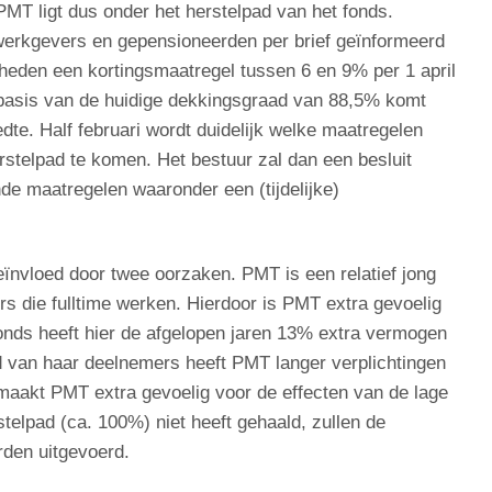
MT ligt dus onder het herstelpad van het fonds.
werkgevers en gepensioneerden per brief geïnformeerd
heden een kortingsmaatregel tussen 6 en 9% per 1 april
asis van de huidige dekkingsgraad van 88,5% komt
te. Half februari wordt duidelijk welke maatregelen
rstelpad te komen. Het bestuur zal dan een besluit
e maatregelen waaronder een (tijdelijke)
nvloed door twee oorzaken. PMT is een relatief jong
s die fulltime werken. Hierdoor is PMT extra gevoelig
fonds heeft hier de afgelopen jaren 13% extra vermogen
jd van haar deelnemers heeft PMT langer verplichtingen
maakt PMT extra gevoelig voor de effecten van de lage
telpad (ca. 100%) niet heeft gehaald, zullen de
rden uitgevoerd.