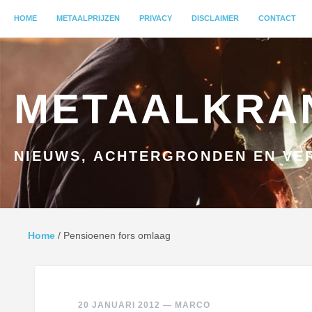
MENU
HOME
GA NAAR INHOUD
METAALPRIJZEN
PRIVACY
DISCLAIMER
CONTACT
METAALKRA
NIEUWS, ACHTERGRONDEN EN VER
Home
/
Pensioenen fors omlaag
20 JANUARI 2012
—
MARCO