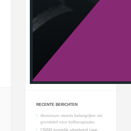
RECENTE BERICHTEN
Aluminium steeds belangrijker als
grondstof voor koffiecapsules
CBAM mogelijk uitgebreid naar