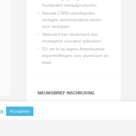
honderden metaalproducten
Nieuwe CSRD-standaarden
verlagen administratieve lasten
voor bedrijven
Waterstof kan Nederland een
strategisch voordeel opleveren
EU zet in op lagere Amerikaanse
importheffingen voor aluminium en
staal
NIEUWSBRIEF INSCHRIJVING
Schrijf je in en blijf op de hoogte
van actualiteiten uit de
cy
Accepteren
metaalbranche.