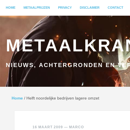
MENU
HOME
GA NAAR INHOUD
METAALPRIJZEN
PRIVACY
DISCLAIMER
CONTACT
METAALKRA
NIEUWS, ACHTERGRONDEN EN VER
Home
/
Helft noordelijke bedrijven lagere omzet
16 MAART 2009
—
MARCO