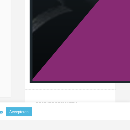
RECENTE BERICHTEN
cy
Accepteren
Aluminium steeds belangrijker als
grondstof voor koffiecapsules
CBAM mogelijk uitgebreid naar