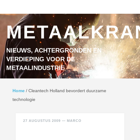
Ga naar inhoud
MENU
METAALKRA
NIEUWS, ACHTERGRONDEN EN
VERDIEPING VOOR DE
METAALINDUSTRIE
Home
/
Cleantech Holland bevordert duurzame
technologie
27 AUGUSTUS 2009
—
MARCO