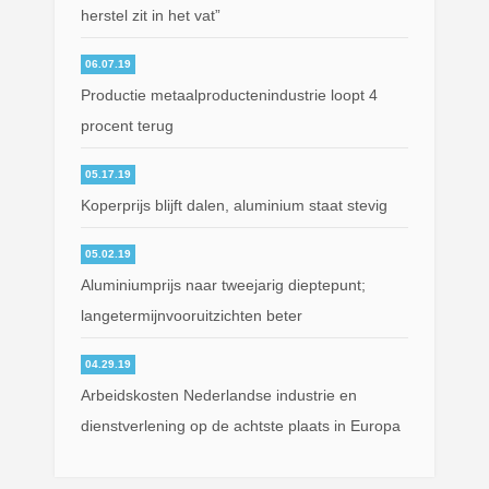
herstel zit in het vat”
06.07.19
Productie metaalproductenindustrie loopt 4
procent terug
05.17.19
Koperprijs blijft dalen, aluminium staat stevig
05.02.19
Aluminiumprijs naar tweejarig dieptepunt;
langetermijnvooruitzichten beter
04.29.19
Arbeidskosten Nederlandse industrie en
dienstverlening op de achtste plaats in Europa