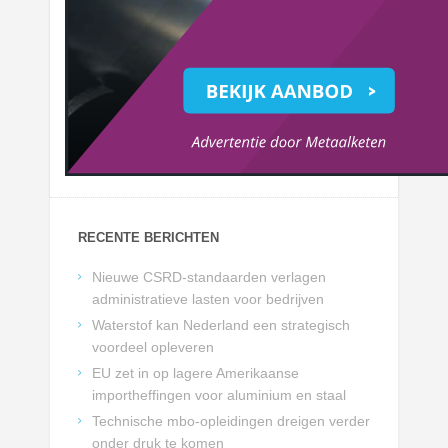
RECENTE BERICHTEN
Nieuwe CSRD-standaarden verlagen
administratieve lasten voor bedrijven
Waterstof kan Nederland een strategisch
voordeel opleveren
EU zet in op lagere Amerikaanse
importheffingen voor aluminium en staal
Technische mbo-opleidingen dreigen verder
onder druk te komen