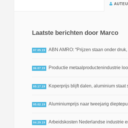
AUTE
Laatste berichten door Marco
ABN AMRO: “Prijzen staan onder druk, ma
07.05.19
Productie metaalproductenindustrie loo
06.07.19
Koperprijs blijft dalen, aluminium staat 
05.17.19
Aluminiumprijs naar tweejarig dieptepun
05.02.19
Arbeidskosten Nederlandse industrie en
04.29.19