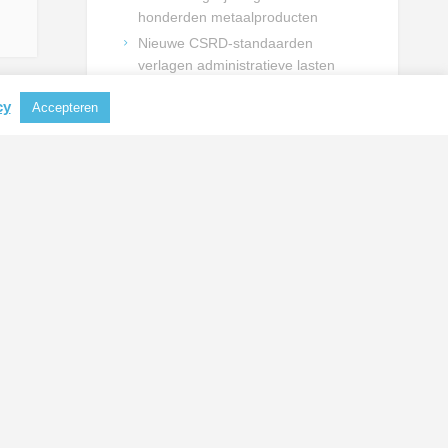
honderden metaalproducten
Nieuwe CSRD-standaarden
verlagen administratieve lasten
voor bedrijven
cy
Accepteren
Waterstof kan Nederland een
strategisch voordeel opleveren
EU zet in op lagere Amerikaanse
importheffingen voor aluminium en
staal
NIEUWSBRIEF INSCHRIJVING
Schrijf je in en blijf op de hoogte
van actualiteiten uit de
metaalbranche.