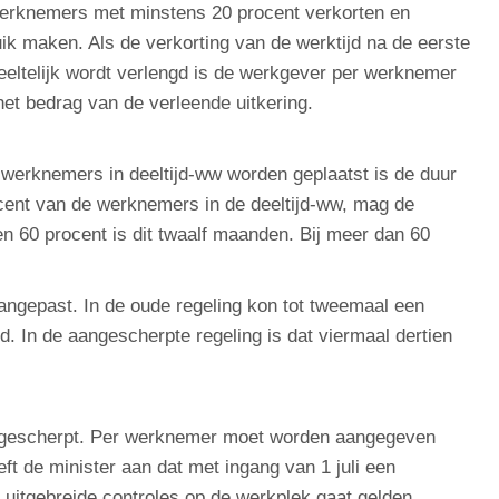
werknemers met minstens 20 procent verkorten en
k maken. Als de verkorting van de werktijd na de eerste
eeltelijk wordt verlengd is de werkgever per werknemer
et bedrag van de verleende uitkering.
 werknemers in deeltijd-ww worden geplaatst is de duur
ocent van de werknemers in de deeltijd-ww, mag de
en 60 procent is dit twaalf maanden. Bij meer dan 60
angepast. In de oude regeling kon tot tweemaal een
 In de aangescherpte regeling is dat viermaal dertien
ngescherpt. Per werknemer moet worden aangegeven
t de minister aan dat met ingang van 1 juli een
itgebreide controles op de werkplek gaat gelden.