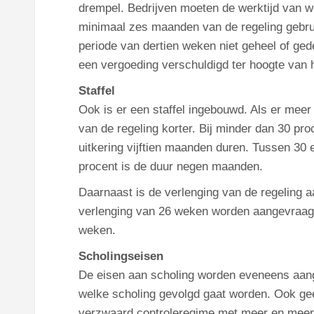
drempel. Bedrijven moeten de werktijd van 
minimaal zes maanden van de regeling gebrui
periode van dertien weken niet geheel of ged
een vergoeding verschuldigd ter hoogte van h
Staffel
Ook is er een staffel ingebouwd. Als er meer
van de regeling korter. Bij minder dan 30 pr
uitkering vijftien maanden duren. Tussen 30 
procent is de duur negen maanden.
Daarnaast is de verlenging van de regeling a
verlenging van 26 weken worden aangevraagd.
weken.
Scholingseisen
De eisen aan scholing worden eveneens aa
welke scholing gevolgd gaat worden. Ook geef
verzwaard controleregime met meer en meer u