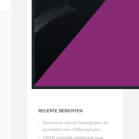
RECENTE BERICHTEN
Aluminium steeds belangrijker als
grondstof voor koffiecapsules
CBAM mogelijk uitgebreid naar