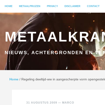
MENU
HOME
GA NAAR INHOUD
METAALPRIJZEN
PRIVACY
DISCLAIMER
CONTACT
METAALKRA
NIEUWS, ACHTERGRONDEN EN VER
Home
/
Regeling deeltijd-ww in aangescherpte vorm opengestel
31 AUGUSTUS 2009
—
MARCO