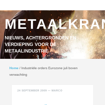
Ga naar inhoud
MENU
METAALKRA
NIEUWS, ACHTERGRONDEN EN
VERDIEPING VOOR DE
METAALINDUSTRIE
Home
/
Industriële orders Eurozone juli boven
verwachting
24 SEPTEMBER 2009
—
MARCO