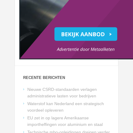
RECENTE BERICHTEN
Nieuwe CSRD-standaarden verlagen
administratieve lasten voor bedrijven
Waterstof kan Nederland een strategisch
voordeel opleveren
EU zet in op lagere Amerikaanse
importheffingen voor aluminium en staal
Technische mbo-opleidingen dreigen verder