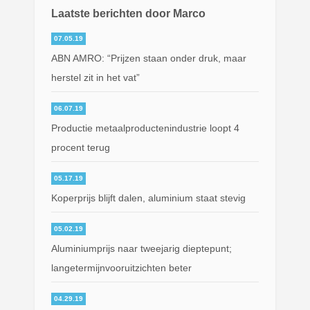
Laatste berichten door Marco
07.05.19
ABN AMRO: “Prijzen staan onder druk, maar
herstel zit in het vat”
06.07.19
Productie metaalproductenindustrie loopt 4
procent terug
05.17.19
Koperprijs blijft dalen, aluminium staat stevig
05.02.19
Aluminiumprijs naar tweejarig dieptepunt;
langetermijnvooruitzichten beter
04.29.19