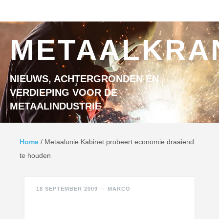
Ga naar inhoud
MENU
METAALKRA
NIEUWS, ACHTERGRONDEN EN
VERDIEPING VOOR DE
METAALINDUSTRIE
Home
/
Metaalunie:Kabinet probeert economie draaiend
te houden
18 SEPTEMBER 2009
—
MARCO