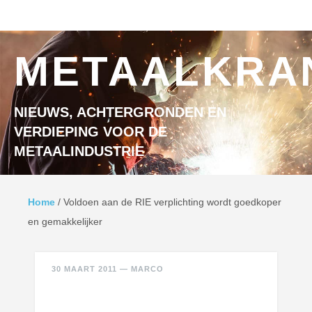
Ga naar inhoud
MENU
METAALKRA
NIEUWS, ACHTERGRONDEN EN
VERDIEPING VOOR DE
METAALINDUSTRIE
Home
/
Voldoen aan de RIE verplichting wordt goedkoper
en gemakkelijker
30 MAART 2011
—
MARCO