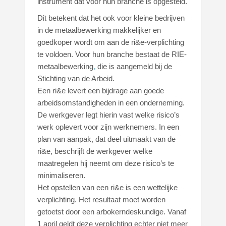
instrument dat voor hun branche is opgesteld.
Dit betekent dat het ook voor kleine bedrijven
in de metaalbewerking makkelijker en
goedkoper wordt om aan de ri&e-verplichting
te voldoen. Voor hun branche bestaat de
RIE-
metaalbewerking
,
die is aangemeld bij de
Stichting van de Arbeid.
Een ri&e levert een bijdrage aan goede
arbeidsomstandigheden in een onderneming.
De werkgever legt hierin vast welke risico’s
werk oplevert voor zijn werknemers. In een
plan van aanpak, dat deel uitmaakt van de
ri&e, beschrijft de werkgever welke
maatregelen hij neemt om deze risico’s te
minimaliseren.
Het opstellen van een ri&e is een wettelijke
verplichting. Het resultaat moet worden
getoetst door een arbokerndeskundige. Vanaf
1 april geldt deze verplichting echter niet meer