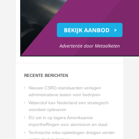
RECENTE BERICHTEN
Nieuwe CSRD-standaarden verlagen
administratieve lasten voor bedrijven
Waterstof kan Nederland een strategisch
voordeel opleveren
EU zet in op lagere Amerikaanse
importheffingen voor aluminium en staal
Technische mbo-opleidingen dreigen verder