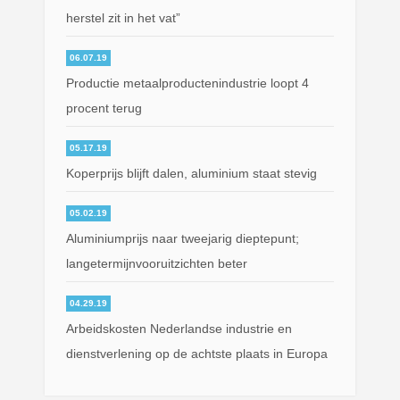
herstel zit in het vat”
06.07.19
Productie metaalproductenindustrie loopt 4
procent terug
05.17.19
Koperprijs blijft dalen, aluminium staat stevig
05.02.19
Aluminiumprijs naar tweejarig dieptepunt;
langetermijnvooruitzichten beter
04.29.19
Arbeidskosten Nederlandse industrie en
dienstverlening op de achtste plaats in Europa