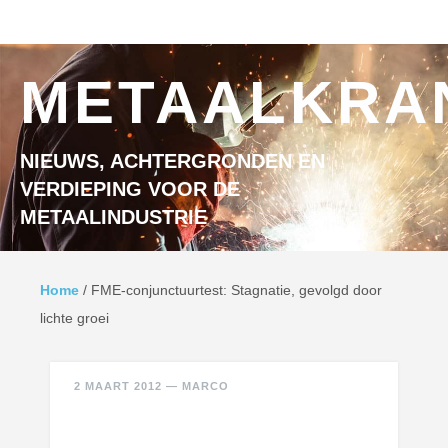
Ga naar inhoud
MENU
METAALKRA
NIEUWS, ACHTERGRONDEN EN
VERDIEPING VOOR DE
METAALINDUSTRIE
Home
/
FME-conjunctuurtest: Stagnatie, gevolgd door
lichte groei
2 MAART 2012
—
MARCO