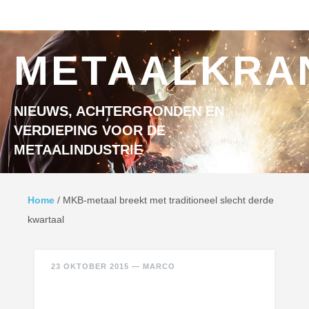
Ga naar inhoud
MENU
METAALKRA
NIEUWS, ACHTERGRONDEN EN
VERDIEPING VOOR DE
METAALINDUSTRIE
Home
/
MKB-metaal breekt met traditioneel slecht derde
kwartaal
23 OKTOBER 2015
—
MARCO