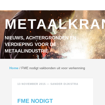
Ga naar inhoud
MENU
METAALKRA
NIEUWS, ACHTERGRONDEN EN
VERDIEPING VOOR DE
METAALINDUSTRIE
Home
/
FME nodigt vakbonden uit voor verkenning
13 NOVEMBER 2015
—
SANDER DIJKSTRA
FME NODIGT