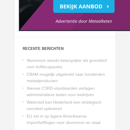
RECENTE BERICHTEN
Aluminium steeds belangrijker als grondstof
voor koffiecapsules
CBAM mogelijk uitgebreid naar honderden
metaalproducten
Nieuwe CSRD-standaarden verlagen
administratieve lasten voor bedrijven
Waterstof kan Nederland een strategisch
voordeel opleveren
EU zet in op lagere Amerikaanse
importheffingen voor aluminium en staal