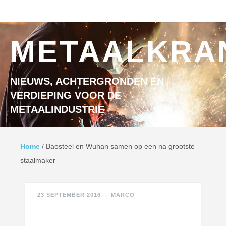
Ga naar inhoud
MENU
METAALKRA
NIEUWS, ACHTERGRONDEN EN
VERDIEPING VOOR DE
METAALINDUSTRIE
Home
/
Baosteel en Wuhan samen op een na grootste
staalmaker
23 SEPTEMBER 2016
—
MARCO