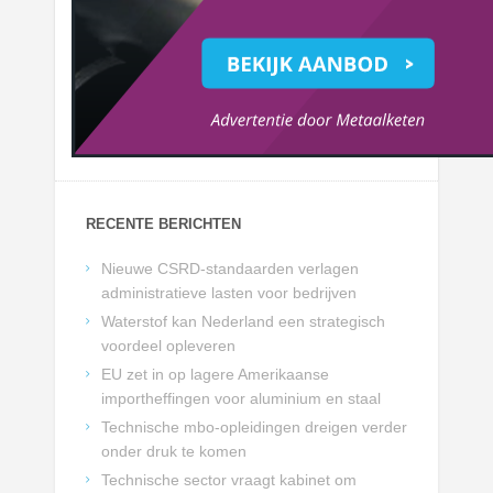
RECENTE BERICHTEN
Nieuwe CSRD-standaarden verlagen
administratieve lasten voor bedrijven
Waterstof kan Nederland een strategisch
voordeel opleveren
EU zet in op lagere Amerikaanse
importheffingen voor aluminium en staal
Technische mbo-opleidingen dreigen verder
onder druk te komen
Technische sector vraagt kabinet om