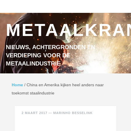
Ga naar inhoud
MENU
METAALKRA
NIEUWS, ACHTERGRONDEN EN
VERDIEPING VOOR DE
METAALINDUSTRIE
Home
/
China en Amerika kijken heel anders naar
toekomst staalindustrie
2 MAART 2017
—
MARINHO BESSELINK