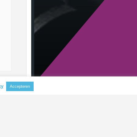
cy
Accepteren
RECENTE BERICHTEN
Aluminium steeds belangrijker als
grondstof voor koffiecapsules
CBAM mogelijk uitgebreid naar