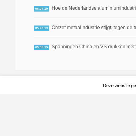
Hoe de Nederlandse aluminiumindustrie
06.07.19
Omzet metaalindustrie stijgt, tegen de t
05.23.19
Spanningen China en VS drukken meta
05.09.19
Deze website geb