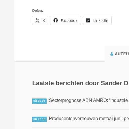
Delen:
X
Facebook
LinkedIn
AUTE
Laatste berichten door Sander Di
Sectorprognose ABN AMRO: ‘Industrie 
03.05.21
Producentenvertrouwen metaal juni: p
06.27.19