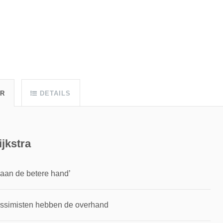
UR
DETAILS
jkstra
aan de betere hand’
essimisten hebben de overhand