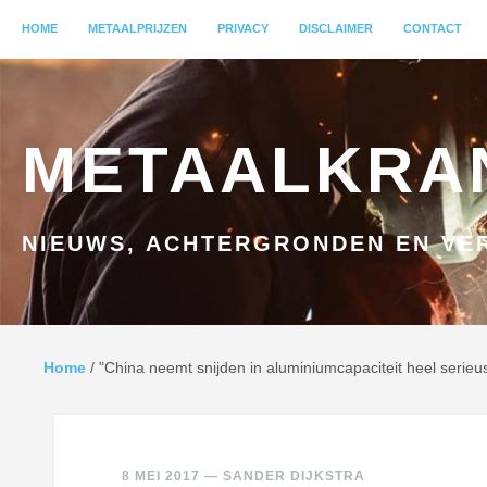
MENU
HOME
GA NAAR INHOUD
METAALPRIJZEN
PRIVACY
DISCLAIMER
CONTACT
METAALKRA
NIEUWS, ACHTERGRONDEN EN VER
Home
/
"China neemt snijden in aluminiumcapaciteit heel serieu
8 MEI 2017
—
SANDER DIJKSTRA