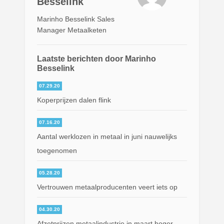
Besselink
Marinho Besselink Sales
Manager Metaalketen
Laatste berichten door Marinho
Besselink
07.29.20
Koperprijzen dalen flink
07.16.20
Aantal werklozen in metaal in juni nauwelijks
toegenomen
05.28.20
Vertrouwen metaalproducenten veert iets op
04.30.20
Afzetprijzen metaalindustrie in maart hoger