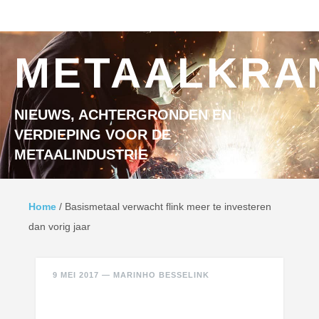
Ga naar inhoud
MENU
METAALKRA
NIEUWS, ACHTERGRONDEN EN
VERDIEPING VOOR DE
METAALINDUSTRIE
Home
/
Basismetaal verwacht flink meer te investeren
dan vorig jaar
9 MEI 2017
—
MARINHO BESSELINK