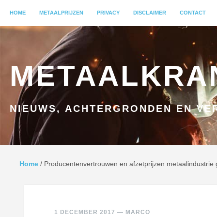
MENU
HOME
GA NAAR INHOUD
METAALPRIJZEN
PRIVACY
DISCLAIMER
CONTACT
METAALKRA
NIEUWS, ACHTERGRONDEN EN VER
Home
/
Producentenvertrouwen en afzetprijzen metaalindustrie
1 DECEMBER 2017
—
MARCO