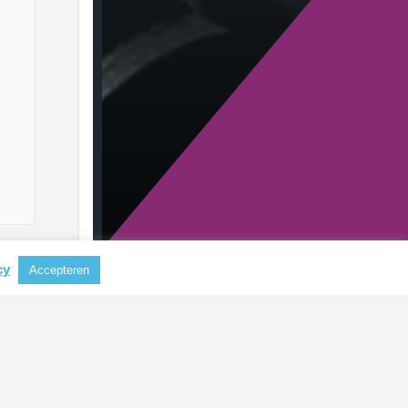
cy
Accepteren
RECENTE BERICHTEN
Nieuwe CSRD-standaarden
verlagen administratieve lasten
voor bedrijven