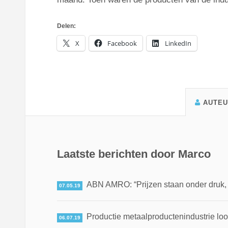
Delen:
X
Facebook
LinkedIn
AUTE
Laatste berichten door Marco
ABN AMRO: “Prijzen staan onder druk, ma
07.05.19
Productie metaalproductenindustrie loo
06.07.19