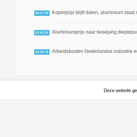
Koperprijs blijft dalen, aluminium staat 
05.17.19
Aluminiumprijs naar tweejarig dieptepun
05.02.19
Arbeidskosten Nederlandse industrie en
04.29.19
Deze website geb