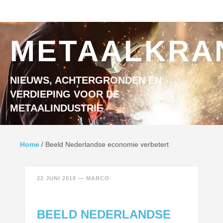
Ga naar inhoud
MENU
METAALKRA
NIEUWS, ACHTERGRONDEN EN
VERDIEPING VOOR DE
METAALINDUSTRIE
Home
/
Beeld Nederlandse economie verbetert
22 JUNI 2018
—
MARCO
BEELD NEDERLANDSE