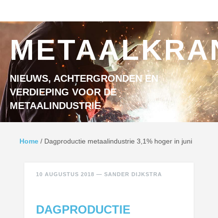
Ga naar inhoud
MENU
METAALKRA
NIEUWS, ACHTERGRONDEN EN
VERDIEPING VOOR DE
METAALINDUSTRIE
Home
/
Dagproductie metaalindustrie 3,1% hoger in juni
10 AUGUSTUS 2018
—
SANDER DIJKSTRA
DAGPRODUCTIE