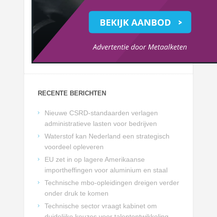
RECENTE BERICHTEN
Nieuwe CSRD-standaarden verlagen
administratieve lasten voor bedrijven
Waterstof kan Nederland een strategisch
voordeel opleveren
EU zet in op lagere Amerikaanse
importheffingen voor aluminium en staal
Technische mbo-opleidingen dreigen verder
onder druk te komen
Technische sector vraagt kabinet om
duidelijke keuzes voor talentontwikkeling