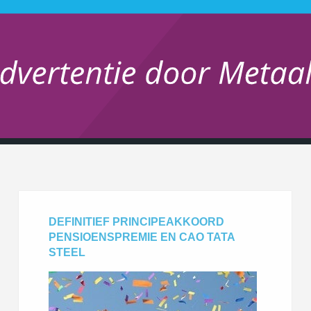
DEFINITIEF PRINCIPEAKKOORD
PENSIOENSPREMIE EN CAO TATA
STEEL