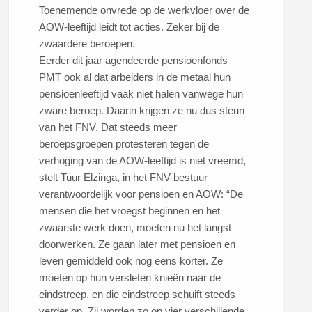
Toenemende onvrede op de werkvloer over de
AOW-leeftijd leidt tot acties. Zeker bij de
zwaardere beroepen.
Eerder dit jaar agendeerde pensioenfonds
PMT ook al dat arbeiders in de metaal hun
pensioenleeftijd vaak niet halen vanwege hun
zware beroep. Daarin krijgen ze nu dus steun
van het FNV. Dat steeds meer
beroepsgroepen protesteren tegen de
verhoging van de AOW-leeftijd is niet vreemd,
stelt Tuur Elzinga, in het FNV-bestuur
verantwoordelijk voor pensioen en AOW: “De
mensen die het vroegst beginnen en het
zwaarste werk doen, moeten nu het langst
doorwerken. Ze gaan later met pensioen en
leven gemiddeld ook nog eens korter. Ze
moeten op hun versleten knieën naar de
eindstreep, en die eindstreep schuift steeds
verder op. Zij worden zo op vier verschillende