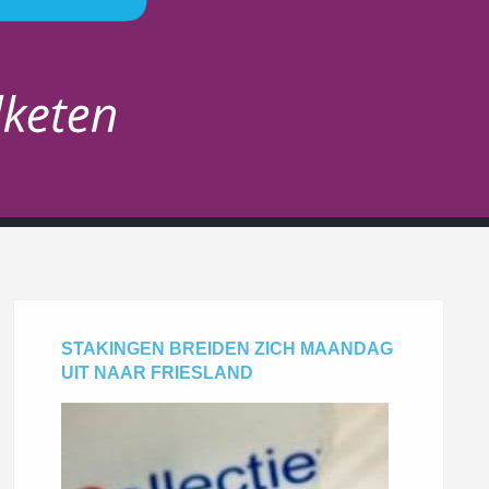
STAKINGEN BREIDEN ZICH MAANDAG
UIT NAAR FRIESLAND