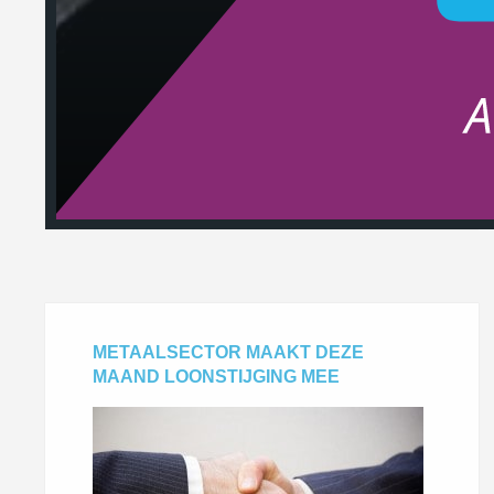
METAALSECTOR MAAKT DEZE
MAAND LOONSTIJGING MEE