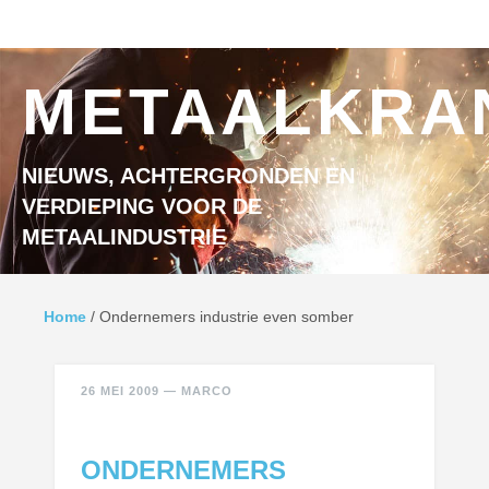
Ga naar inhoud
MENU
METAALKRA
NIEUWS, ACHTERGRONDEN EN
VERDIEPING VOOR DE
METAALINDUSTRIE
Home
/
Ondernemers industrie even somber
26 MEI 2009
—
MARCO
ONDERNEMERS