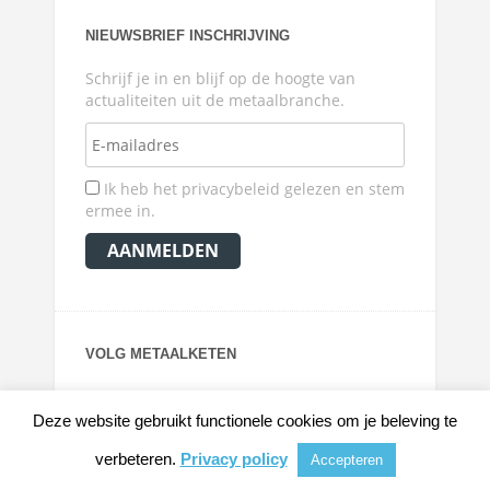
NIEUWSBRIEF INSCHRIJVING
Schrijf je in en blijf op de hoogte van
actualiteiten uit de metaalbranche.
Ik heb het privacybeleid gelezen en stem
ermee in.
VOLG METAALKETEN
Deze website gebruikt functionele cookies om je beleving te
verbeteren.
Privacy policy
Accepteren
© 2026
METAALKRANT
|
NIEUWS, ACHTERGRONDEN EN VERDIEPING VOOR DE