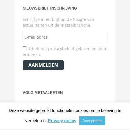
NIEUWSBRIEF INSCHRIJVING
Schrijf je in en blijf op de hoogte van
actualiteiten uit de metaalbranche.
Ik heb het privacybeleid gelezen en stem
ermee in.
VOLG METAALKETEN
Deze website gebruikt functionele cookies om je beleving te
verbeteren.
Privacy policy
Accepteren
© 2026
METAALKRANT
|
NIEUWS, ACHTERGRONDEN EN VERDIEPING VOOR DE