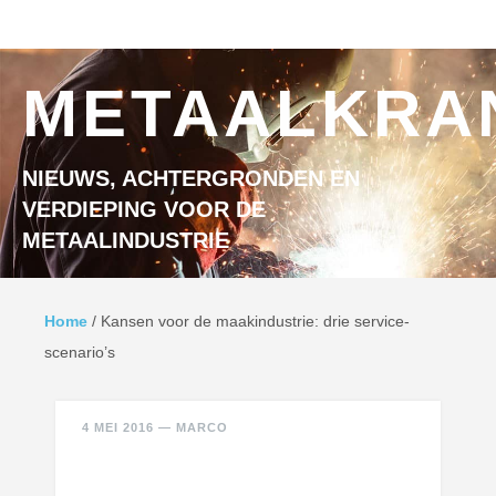
Ga naar inhoud
MENU
METAALKRA
NIEUWS, ACHTERGRONDEN EN
VERDIEPING VOOR DE
METAALINDUSTRIE
Home
/
Kansen voor de maakindustrie: drie service-
scenario’s
4 MEI 2016
—
MARCO