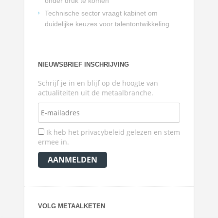
onder druk te komen
Technische sector vraagt kabinet om
duidelijke keuzes voor talentontwikkeling
NIEUWSBRIEF INSCHRIJVING
Schrijf je in en blijf op de hoogte van
actualiteiten uit de metaalbranche.
Ik heb het privacybeleid gelezen en stem
ermee in.
VOLG METAALKETEN