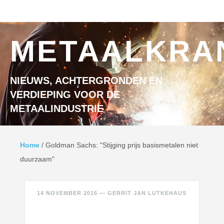
Ga naar inhoud
MENU
METAALKRA
NIEUWS, ACHTERGRONDEN EN
VERDIEPING VOOR DE
METAALINDUSTRIE
Home
/
Goldman Sachs: "Stijging prijs basismetalen niet
duurzaam"
14 NOVEMBER 2016
—
GERRIT JAN LUTKEHAUS