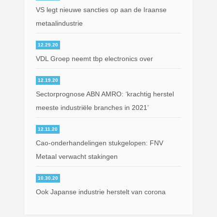
VS legt nieuwe sancties op aan de Iraanse
metaalindustrie
12.29.20
VDL Groep neemt tbp electronics over
12.19.20
Sectorprognose ABN AMRO: ‘krachtig herstel
meeste industriële branches in 2021’
12.11.20
Cao-onderhandelingen stukgelopen: FNV
Metaal verwacht stakingen
10.30.20
Ook Japanse industrie herstelt van corona