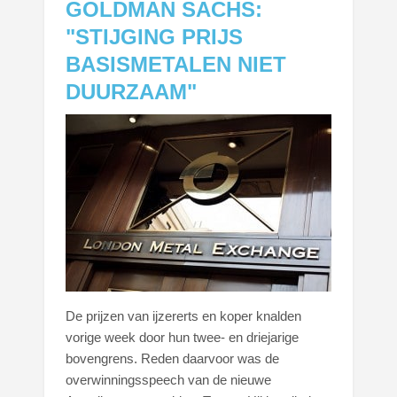
GOLDMAN SACHS:
"STIJGING PRIJS
BASISMETALEN NIET
DUURZAAM"
De prijzen van ijzererts en koper knalden
vorige week door hun twee- en driejarige
bovengrens. Reden daarvoor was de
overwinningsspeech van de nieuwe