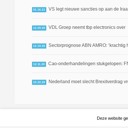
VS legt nieuwe sancties op aan de Iraa
01.16.21
VDL Groep neemt tbp electronics over
12.29.20
Sectorprognose ABN AMRO: ‘krachtig he
12.19.20
Cao-onderhandelingen stukgelopen: F
12.11.20
Nederland moet slecht Brexitverdrag v
10.22.20
Deze website geb