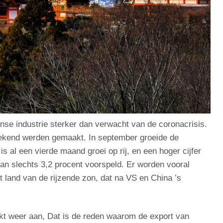
nse industrie sterker dan verwacht van de coronacrisis.
nd bekend werden gemaakt. In september groeide de
s al een vierde maand groei op rij, en een hoger cijfer
n slechts 3,2 procent voorspeld. Er worden vooral
 land van de rijzende zon, dat na VS en China ’s
kt weer aan, Dat is de reden waarom de export van