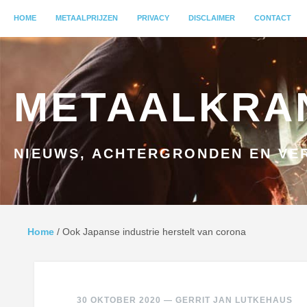
MENU
HOME
GA NAAR INHOUD
METAALPRIJZEN
PRIVACY
DISCLAIMER
CONTACT
METAALKRA
NIEUWS, ACHTERGRONDEN EN VER
Home
/
Ook Japanse industrie herstelt van corona
30 OKTOBER 2020
—
GERRIT JAN LUTKEHAUS