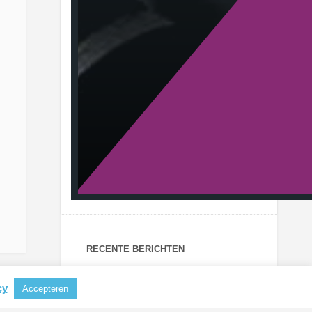
RECENTE BERICHTEN
Aluminium steeds belangrijker als
cy
Accepteren
grondstof voor koffiecapsules
CBAM mogelijk uitgebreid naar