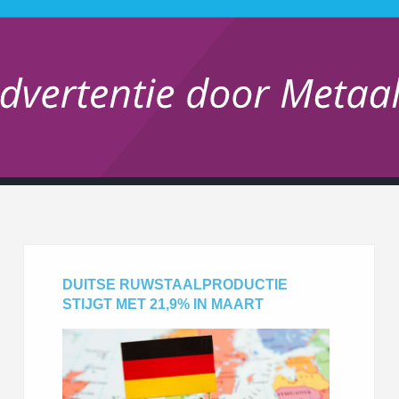
DUITSE RUWSTAALPRODUCTIE
STIJGT MET 21,9% IN MAART