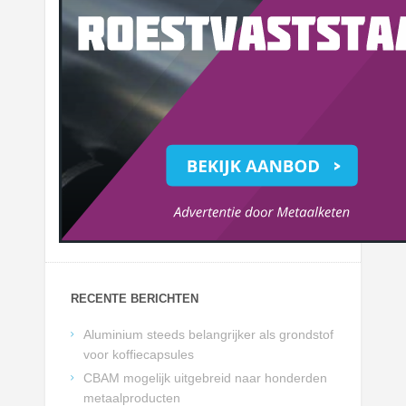
RECENTE BERICHTEN
Aluminium steeds belangrijker als grondstof
voor koffiecapsules
CBAM mogelijk uitgebreid naar honderden
metaalproducten