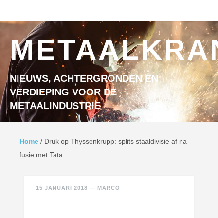
Ga naar inhoud
MENU
METAALKRA
NIEUWS, ACHTERGRONDEN EN
VERDIEPING VOOR DE
METAALINDUSTRIE
Home
/
Druk op Thyssenkrupp: splits staaldivisie af na
fusie met Tata
15 JANUARI 2018
—
MARCO