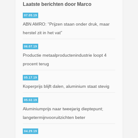
Laatste berichten door Marco
07.05.19
ABN AMRO: “Prijzen staan onder druk, maar
herstel zit in het vat”
06.07.19
Productie metaalproductenindustrie loopt 4
procent terug
05.17.19
Koperprijs blijft dalen, aluminium staat stevig
05.02.19
Aluminiumprijs naar tweejarig dieptepunt;
langetermijnvooruitzichten beter
04.29.19