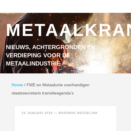
Ga naar inhoud
MENU
METAALKRA
NIEUWS, ACHTERGRONDEN EN
VERDIEPING VOOR DE
METAALINDUSTRIE
Home
/
FME en Metaalunie overhandigen
staatssecretaris transitieagenda’s
16 JANUARI 2018
—
MARINHO BESSELINK