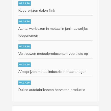
07.29.20
Koperprijzen dalen flink
07.16.20
Aantal werklozen in metaal in juni nauwelijks
toegenomen
05.28.20
Vertrouwen metaalproducenten veert iets op
04.30.20
Afzetprijzen metaalindustrie in maart hoger
04.17.20
Duitse autofabrikanten hervatten productie