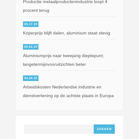
Productie metaalproductenindustrie loopt 4
procent terug
05.17.19
Koperprijs blijft dalen, aluminium staat stevig
05.02.19
Aluminiumprijs naar tweejarig dieptepunt;
langetermijnvooruitzichten beter
04.29.19
Arbeidskosten Nederlandse industrie en
dienstverlening op de achtste plaats in Europa
Zoeken