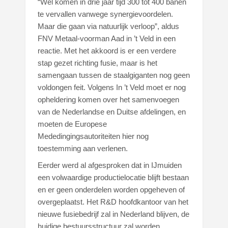
“Wel komen in drie jaar tijd 300 tot 400 banen
te vervallen vanwege synergievoordelen.
Maar die gaan via natuurlijk verloop”, aldus
FNV Metaal-voorman Aad in ’t Veld in een
reactie. Met het akkoord is er een verdere
stap gezet richting fusie, maar is het
samengaan tussen de staalgiganten nog geen
voldongen feit. Volgens In ’t Veld moet er nog
opheldering komen over het samenvoegen
van de Nederlandse en Duitse afdelingen, en
moeten de Europese
Mededingingsautoriteiten hier nog
toestemming aan verlenen.
Eerder werd al afgesproken dat in IJmuiden
een volwaardige productielocatie blijft bestaan
en er geen onderdelen worden opgeheven of
overgeplaatst. Het R&D hoofdkantoor van het
nieuwe fusiebedrijf zal in Nederland blijven, de
huidige bestuursstructuur zal worden