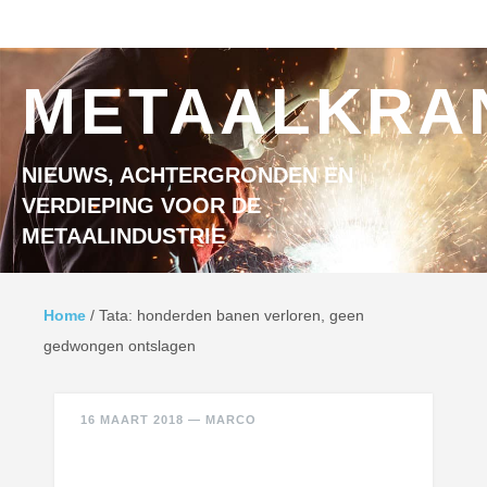
Ga naar inhoud
MENU
METAALKRA
NIEUWS, ACHTERGRONDEN EN
VERDIEPING VOOR DE
METAALINDUSTRIE
Home
/
Tata: honderden banen verloren, geen
gedwongen ontslagen
16 MAART 2018
—
MARCO