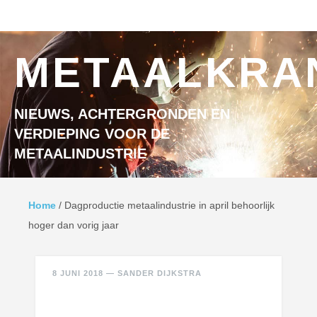
Ga naar inhoud
MENU
METAALKRA
NIEUWS, ACHTERGRONDEN EN
VERDIEPING VOOR DE
METAALINDUSTRIE
Home
/
Dagproductie metaalindustrie in april behoorlijk
hoger dan vorig jaar
8 JUNI 2018
—
SANDER DIJKSTRA