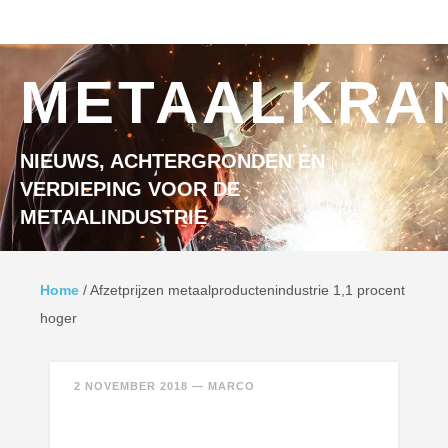
Ga naar inhoud
MENU
METAALKRA
NIEUWS, ACHTERGRONDEN EN
VERDIEPING VOOR DE
METAALINDUSTRIE
Home
/
Afzetprijzen metaalproductenindustrie 1,1 procent
hoger
2 NOVEMBER 2018
—
MARCO