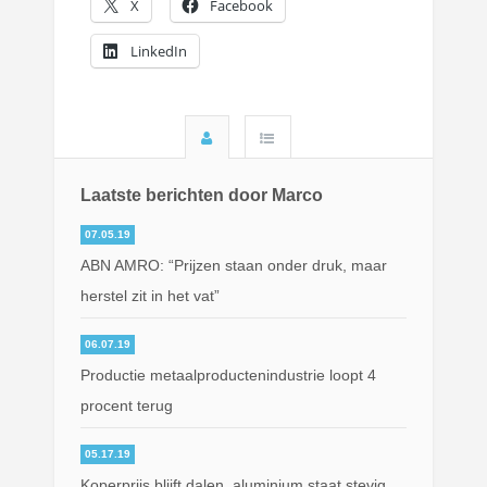
X
Facebook
LinkedIn
Laatste berichten door Marco
07.05.19
ABN AMRO: “Prijzen staan onder druk, maar
herstel zit in het vat”
06.07.19
Productie metaalproductenindustrie loopt 4
procent terug
05.17.19
Koperprijs blijft dalen, aluminium staat stevig