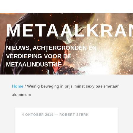
Ga naar inhoud
MENU
METAALKRA
NIEUWS, ACHTERGRONDEN EN
VERDIEPING VOOR DE
METAALINDUSTRIE
Home
/
Weinig beweging in prijs ‘minst sexy basismetaal’
aluminium
4 OKTOBER 2019
—
ROBERT STERK