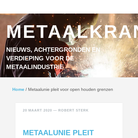
Ga naar inhoud
MENU
METAALKRA
NIEUWS, ACHTERGRONDEN EN
VERDIEPING VOOR DE
METAALINDUSTRIE
Home
/
Metaalunie pleit voor open houden grenzen
20 MAART 2020
—
ROBERT STERK
METAALUNIE PLEIT