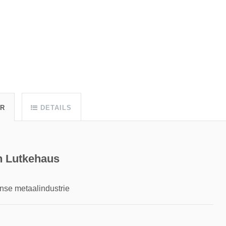
UR
DETAILS
an Lutkehaus
nse metaalindustrie