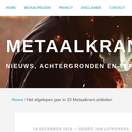
MENU
HOME
GA NAAR INHOUD
METAALPRIJZEN
PRIVACY
DISCLAIMER
CONTACT
METAALKRA
NIEUWS, ACHTERGRONDEN EN VER
Home
/
Het afgelopen jaar in 10 Metaalkrant-artikelen
19 DECEMBER 2019
—
GERRIT JAN LUTKEHAUS