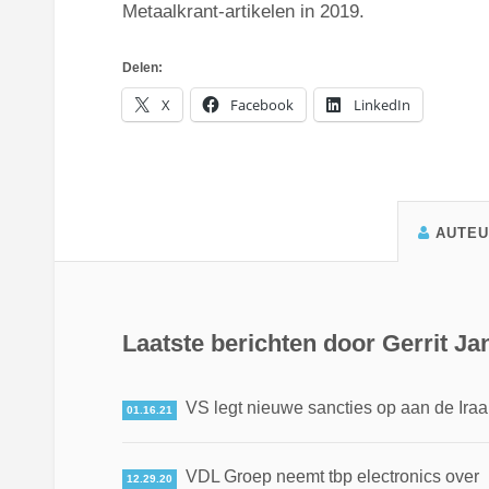
Metaalkrant-artikelen in 2019.
Delen:
X
Facebook
LinkedIn
AUTE
Laatste berichten door Gerrit J
VS legt nieuwe sancties op aan de Iraa
01.16.21
VDL Groep neemt tbp electronics over
12.29.20