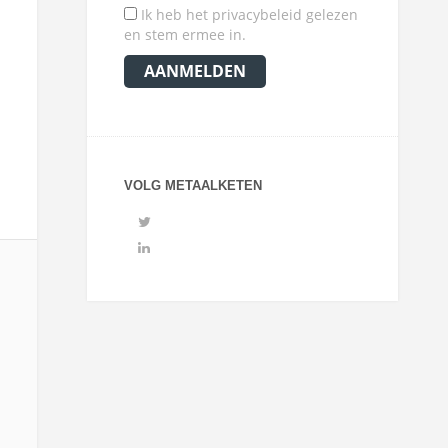
Ik heb het privacybeleid gelezen
en stem ermee in.
VOLG METAALKETEN