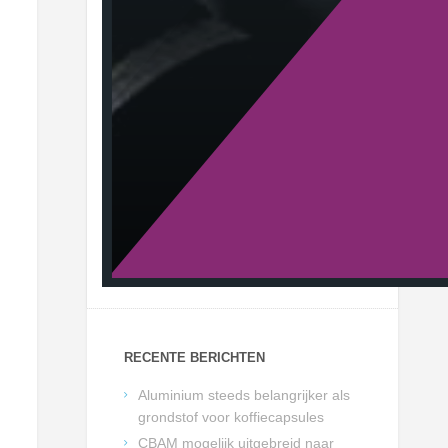
RECENTE BERICHTEN
Aluminium steeds belangrijker als
grondstof voor koffiecapsules
CBAM mogelijk uitgebreid naar