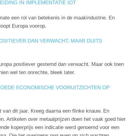
IDING IN IMPLEMENTATIE IOT
mate een rol van betekenis in de maakindustrie. En
loopt Europa voorop.
SITIEVER DAN VERWACHT, MAAR DUITS
Europa positiever gestemd dan verwacht. Maar ook toen
en wel ten onrechte, bleek later.
 GOEDE ECONOMISCHE VOORUITZICHTEN OP
ft van dit jaar. Kreeg daarna een flinke knauw. En
n. Artikelen over metaalprijzen doen het vaak goed hier
gende koperprijs een indicatie werd genoemd voor een
a. Die liet overigens nog even op zich wachten.