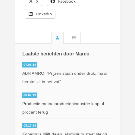
X
Facebook
LinkedIn
Laatste berichten door Marco
07.05.19
ABN AMRO: “Prijzen staan onder druk, maar
herstel zit in het vat”
06.07.19
Productie metaalproductenindustrie loopt 4
procent terug
05.17.19
Koperprijs blijft dalen, aluminium staat stevig