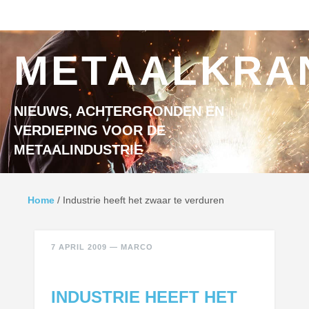
Ga naar inhoud
MENU
METAALKRA
NIEUWS, ACHTERGRONDEN EN
VERDIEPING VOOR DE
METAALINDUSTRIE
Home
/
Industrie heeft het zwaar te verduren
7 APRIL 2009
—
MARCO
INDUSTRIE HEEFT HET