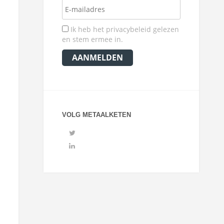
Ik heb het privacybeleid gelezen
en stem ermee in.
VOLG METAALKETEN