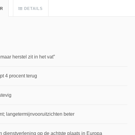
UR
DETAILS
ar herstel zit in het vat”
pt 4 procent terug
stevig
t; langetermijnvooruitzichten beter
 dienstverlening op de achtste plaats in Europa