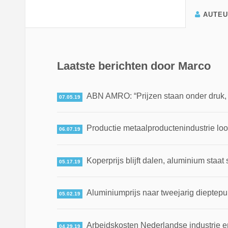
AUTE
Laatste berichten door Marco
ABN AMRO: “Prijzen staan onder druk, ma
07.05.19
Productie metaalproductenindustrie loo
06.07.19
Koperprijs blijft dalen, aluminium staat 
05.17.19
Aluminiumprijs naar tweejarig dieptepun
05.02.19
Arbeidskosten Nederlandse industrie en
04.29.19