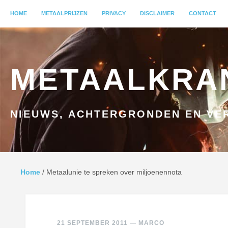
MENU
HOME
GA NAAR INHOUD
METAALPRIJZEN
PRIVACY
DISCLAIMER
CONTACT
METAALKRA
NIEUWS, ACHTERGRONDEN EN VER
Home
/
Metaalunie te spreken over miljoenennota
21 SEPTEMBER 2011
—
MARCO