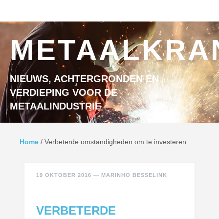
Ga naar inhoud
MENU
METAALKRA
NIEUWS, ACHTERGRONDEN EN
VERDIEPING VOOR DE
METAALINDUSTRIE
Home
/
Verbeterde omstandigheden om te investeren
19 OKTOBER 2016
—
MARINHO BESSELINK
VERBETERDE