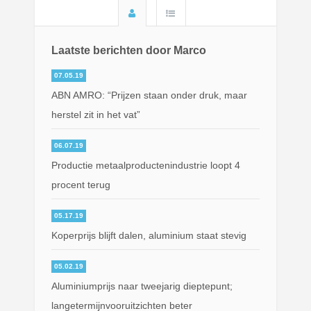
Laatste berichten door Marco
07.05.19
ABN AMRO: “Prijzen staan onder druk, maar
herstel zit in het vat”
06.07.19
Productie metaalproductenindustrie loopt 4
procent terug
05.17.19
Koperprijs blijft dalen, aluminium staat stevig
05.02.19
Aluminiumprijs naar tweejarig dieptepunt;
langetermijnvooruitzichten beter