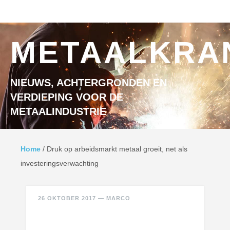
Ga naar inhoud
MENU
METAALKRA
NIEUWS, ACHTERGRONDEN EN
VERDIEPING VOOR DE
METAALINDUSTRIE
Home
/
Druk op arbeidsmarkt metaal groeit, net als
investeringsverwachting
26 OKTOBER 2017
—
MARCO