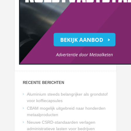
RECENTE BERICHTEN
Aluminium steeds belangrijker als grondstof
voor koffiecapsules
CBAM mogelijk uitgebreid naar honderden
metaalproducten
Nieuwe CSRD-standaarden verlagen
administratieve lasten voor bedrijven