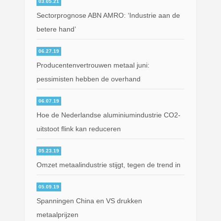
03.05.21
Sectorprognose ABN AMRO: ‘Industrie aan de
betere hand’
06.27.19
Producentenvertrouwen metaal juni:
pessimisten hebben de overhand
06.07.19
Hoe de Nederlandse aluminiumindustrie CO2-
uitstoot flink kan reduceren
05.23.19
Omzet metaalindustrie stijgt, tegen de trend in
05.09.19
Spanningen China en VS drukken
metaalprijzen