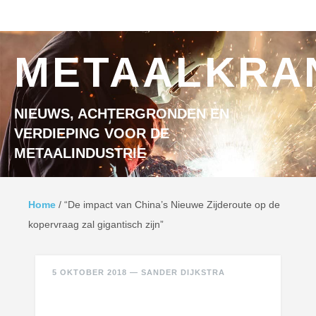
Ga naar inhoud
MENU
METAALKRA
NIEUWS, ACHTERGRONDEN EN
VERDIEPING VOOR DE
METAALINDUSTRIE
Home
/
“De impact van China’s Nieuwe Zijderoute op de
kopervraag zal gigantisch zijn”
5 OKTOBER 2018
—
SANDER DIJKSTRA