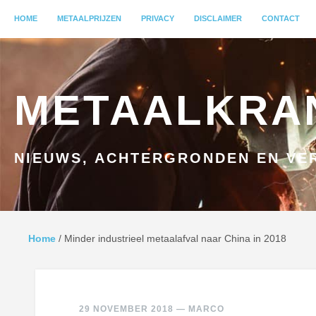
MENU
HOME
GA NAAR INHOUD
METAALPRIJZEN
PRIVACY
DISCLAIMER
CONTACT
METAALKRA
NIEUWS, ACHTERGRONDEN EN VER
Home
/
Minder industrieel metaalafval naar China in 2018
29 NOVEMBER 2018
—
MARCO