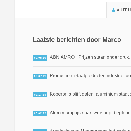
AUTE
Laatste berichten door Marco
ABN AMRO: “Prijzen staan onder druk, ma
07.05.19
Productie metaalproductenindustrie loo
06.07.19
Koperprijs blijft dalen, aluminium staat 
05.17.19
Aluminiumprijs naar tweejarig dieptepun
05.02.19