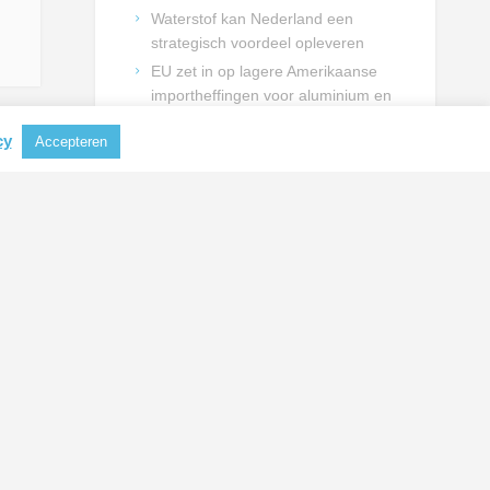
Waterstof kan Nederland een
strategisch voordeel opleveren
EU zet in op lagere Amerikaanse
importheffingen voor aluminium en
staal
cy
Accepteren
Technische mbo-opleidingen
dreigen verder onder druk te
komen
Technische sector vraagt kabinet
om duidelijke keuzes voor
talentontwikkeling
NIEUWSBRIEF INSCHRIJVING
Schrijf je in en blijf op de hoogte
van actualiteiten uit de
metaalbranche.