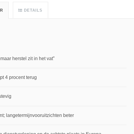
UR
DETAILS
ar herstel zit in het vat”
pt 4 procent terug
stevig
t; langetermijnvooruitzichten beter