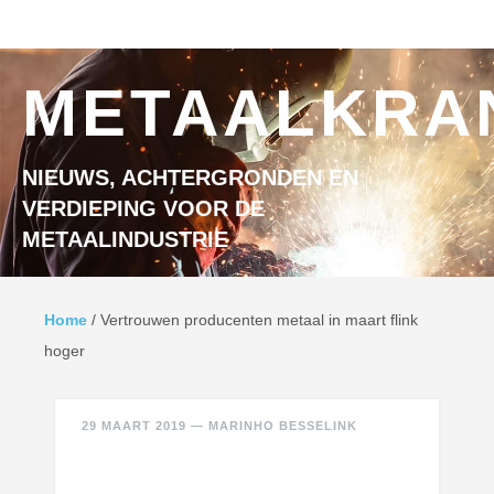
Ga naar inhoud
MENU
METAALKRA
NIEUWS, ACHTERGRONDEN EN
VERDIEPING VOOR DE
METAALINDUSTRIE
Home
/
Vertrouwen producenten metaal in maart flink
hoger
29 MAART 2019
—
MARINHO BESSELINK