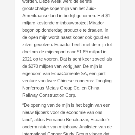
worden. Deze week werd de eerste
grootschalige kopermijn van het Zuid-
Amerikaanse land in bedrijf genomen. Het $1
miljard kostende mijnbouwproject Mirador
begon op donderdag productie te draaien. In
de open mijn wordt naast koper ook goud en
zilver gedolven. Ecuador heeft met de mijn tot
doel om de mijnexport naar $1.89 miljard in
2021 op te voeren. Dat is acht keer zoveel als
de $270 miljoen van vorig jaar. De mijn is
eigendom van EcuaCorriente SA, een joint
venture van twee Chinese concerns: Tongling
Nonferrous Metals Group Co. en China
Railway Construction Corp.
“De opening van de mijn is het begin van een
nieuw tijdperk voor de economie van ons
land”, aldus Fernando Benalcazar, Ecuador’s
onderminister van mijnbouw. Analisten van de
International Copper Study Group vinden dat