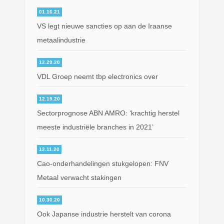
01.16.21
VS legt nieuwe sancties op aan de Iraanse
metaalindustrie
12.29.20
VDL Groep neemt tbp electronics over
12.19.20
Sectorprognose ABN AMRO: ‘krachtig herstel
meeste industriële branches in 2021’
12.11.20
Cao-onderhandelingen stukgelopen: FNV
Metaal verwacht stakingen
10.30.20
Ook Japanse industrie herstelt van corona