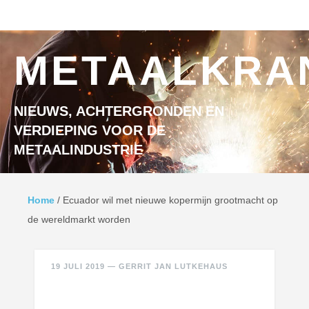
Ga naar inhoud
MENU
METAALKRA
NIEUWS, ACHTERGRONDEN EN
VERDIEPING VOOR DE
METAALINDUSTRIE
Home
/
Ecuador wil met nieuwe kopermijn grootmacht op
de wereldmarkt worden
19 JULI 2019
—
GERRIT JAN LUTKEHAUS