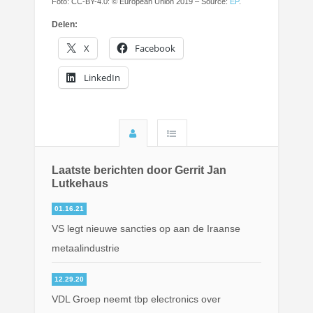
Foto: CC-BY-4.0: © European Union 2019 – Source:
EP
.
Delen:
X
Facebook
LinkedIn
Laatste berichten door Gerrit Jan
Lutkehaus
01.16.21
VS legt nieuwe sancties op aan de Iraanse
metaalindustrie
12.29.20
VDL Groep neemt tbp electronics over