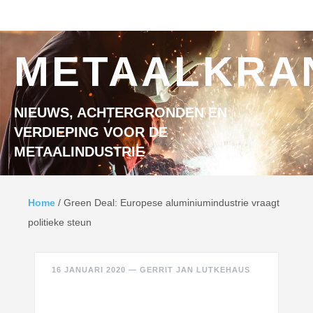
Ga naar inhoud
MENU
METAALKRA
NIEUWS, ACHTERGRONDEN EN
VERDIEPING VOOR DE
METAALINDUSTRIE
Home
/
Green Deal: Europese aluminiumindustrie vraagt
politieke steun
16 JANUARI 2020
—
GERRIT JAN LUTKEHAUS